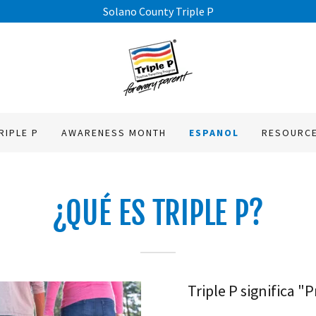
Solano County Triple P
RIPLE P
AWARENESS MONTH
ESPANOL
RESOURC
¿QUÉ ES TRIPLE P?
Triple P significa "